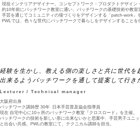
現役インテリアデザイナー。コンセプトワーク・プロダクトデザイン
約10年前にパッチワーク教室に通い、パッチワークの基礎技術や教室
手芸を通じてコミュニティの場づくりをデザインする「patch-work
PWLでは、色々な世代にパッチワークで暮らしをデザインすることを
経験を生かし、教える側の楽しさと共に世代を
出来るようパッチワークを通して提案して行き
Lecturer / Technical manager
大阪府出身
パッチワーク講師歴 30年 日本手芸普及協会指導員
現在 自宅中心に10ヶ所のパッチワーク教室『クロスロード』を主催。
パッチワークの技術を新しい形に出来ないかと思案中、手芸男子ユニット「pa
と出会い共感。​PWLの教室にて、テクニカル講師を担当。