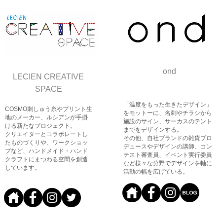
ond
​LECIEN CREATIVE
SPACE
「温度をもった生きたデザイン」
COSMO刺しゅう糸やプリント生
をモットーに、名刺やチラシから
地のメーカー、ルシアンが手掛
施設のサイン、サーカスのテント
ける新たなプロジェクト。
までをデザインする。
クリエイターとコラボレートし
その他、自社ブランドの雑貨プロ
たものづくりや、ワークショッ
デュースやデザインの講師、コン
プなど、ハンドメイド・ハンド
テスト審査員、イベント実行委員
クラフトにまつわる空間を創造
など様々な分野でデザインを軸に
しています。
活動の幅を広げている。