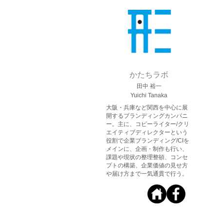
かたちラボ
田中 裕一
Yuichi Tanaka
大阪・兵庫など関西を中心に展
開するブランディングカンパニ
ー。主に、コピーライター/クリ
エイティブディレクターという
役割で企業ブランディング/CIを
メインに、企画・制作も行い、
課題や現状の整理整頓、コンセ
プトの構築、企業価値の見せ方
や届け方まで一気通貫で行う。