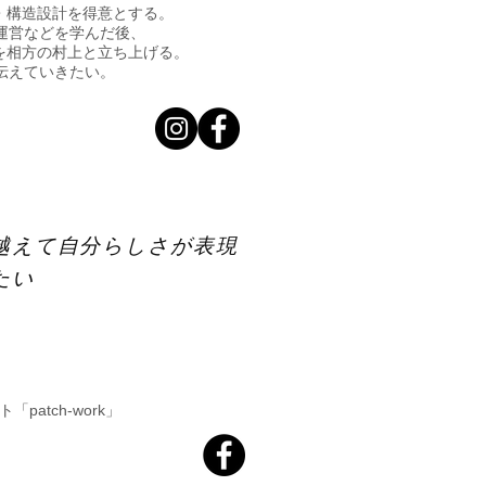
・構造設計を得意とする。
運営などを学んだ後、
」を相方の村上と立ち上げる。
伝えていきたい。
越えて自分らしさが表現
たい
tch-work」