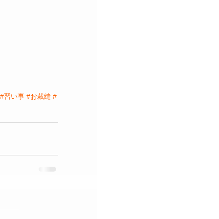
#習い事
#お裁縫
#