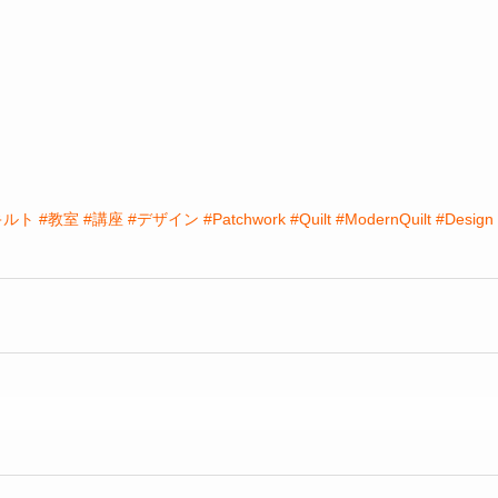
キルト
#教室
#講座
#デザイン
#Patchwork
#Quilt
#ModernQuilt
#Design