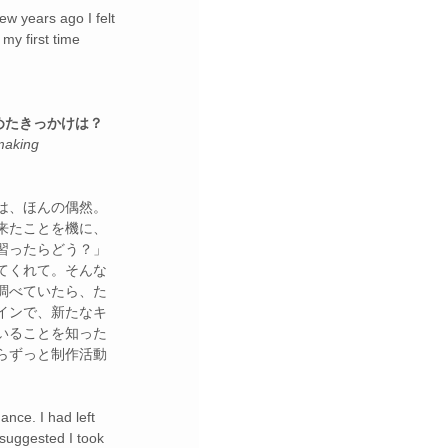
ew years ago I felt 
my first time 
めたきっかけは？
making 
は、ほんの偶然。
来たことを機に、
習ったらどう？」
てくれて。そんな
調べていたら、た
インで、新たなキ
いることを知った
らずっと制作活動
hance. I had left 
suggested I took 