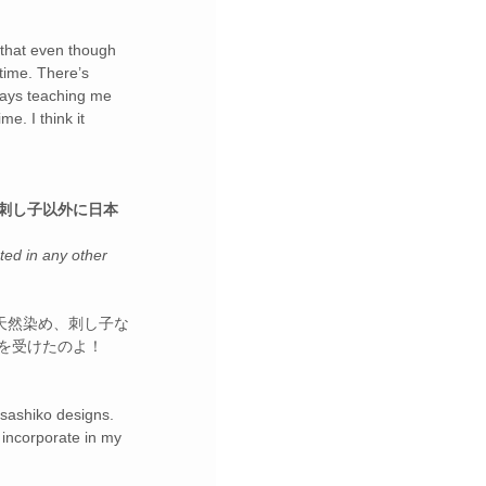
 that even though 
 time. There’s 
ways teaching me 
e. I think it 
 刺し子以外に日本
ted in any other 
天然染め、刺し子な
を受けたのよ！
 sashiko designs. 
 incorporate in my 