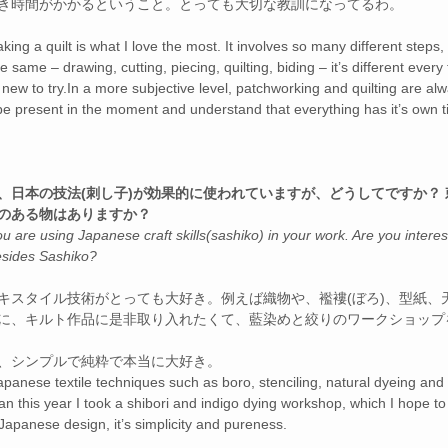
き時間がかかるということ。とっても大切な教訓になってるわ。
ing a quilt is what I love the most. It involves so many different steps,
 same – drawing, cutting, piecing, quilting, biding – it’s different every
ew to try.In a more subjective level, patchworking and quilting are al
e present in the moment and understand that everything has it’s own tim
!
、日本の技法(刺し子)が効果的に使われていますが、どうしてですか？
のある物はありますか？
u are using Japanese craft skills(sashiko) in your work. Are you interes
esides Sashiko?
キスタイル技術がとっても大好き。例えば織物や、襤褸(ぼろ)、型紙、
に、キルト作品に是非取り入れたくて、藍染めと絞りのワークショップ
、シンプルで純粋で本当に大好き。
 Japanese textile techniques such as boro, stenciling, natural dyeing and
an this year I took a shibori and indigo dying workshop, which I hope to
e Japanese design, it’s simplicity and pureness.