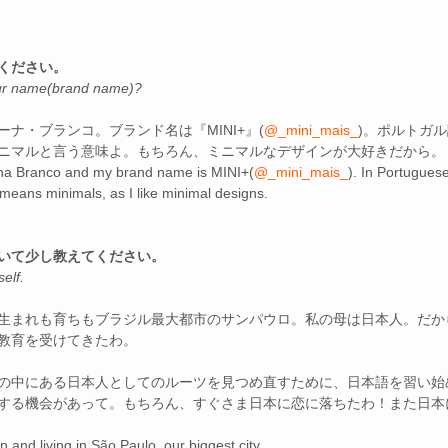
ください。
your name(brand name)?
ナ・ブランコ。ブランド名は『MINI+』(
@_mini_mais_
)。ポルトガ
」、ミニマルと言う意味よ。もちろん、ミニマルなデザインが大好きだから。
na Branco and my brand name is MINI+(
@_mini_mais_
). In Portuguese
means minimals, as I like minimal designs.
いて少し教えてください。
elf.
生まれも育ちもブラジル最大都市のサンパウロ。私の母は日本人。だか
教育を受けてきたわ。
の中にある日本人としてのルーツを見つめ直すために、日本語を習い始
する機会があって。もちろん、すぐさま日本に恋に落ちたわ！また日本
n and living in São Paulo, our biggest city.