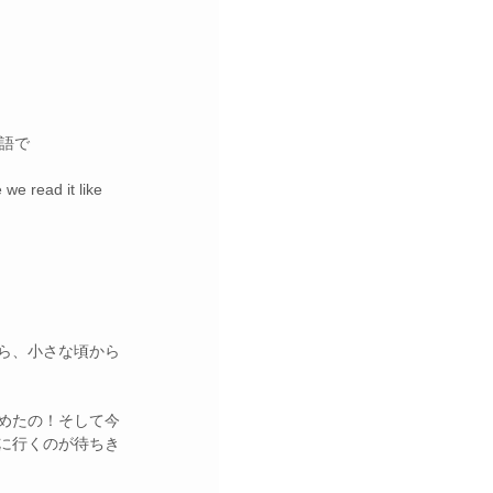
ル語で
 we read it like 
ら、小さな頃から
めたの！そして今
に行くのが待ちき