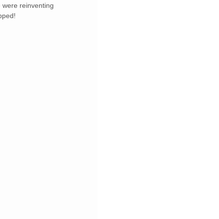
 were reinventing 
opped!