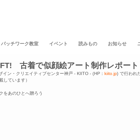
パッチワーク教室
イベント
読みもの
お知らせ
 GIFT! 古着で似顔絵アート制作レポート
ザイン・クリエイティブセンター神戸 - KIITO - (HP：
kiito.jp
) で行わ
載しています）
クをあのひとへ贈ろう