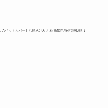
い出のベットカバー】浜﨑あけみさま(⾼知県幡多郡⿊潮町)