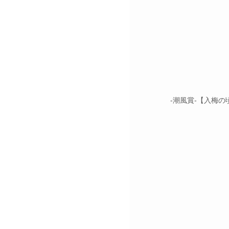
-潮⾵賞-【⼊梅の