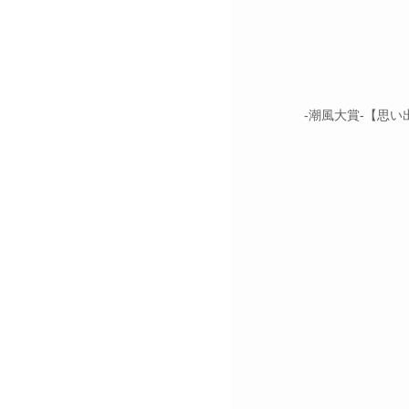
-潮⾵⼤賞-【思