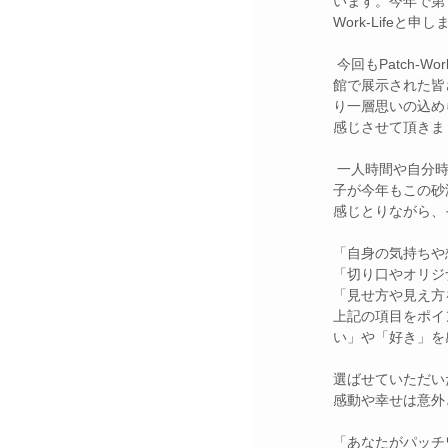
います。今年で第
Work-Lifeと申
 今回もPatch-Work-Lifeメンバーが１作品ごと事前に写真で審査させて頂き、昨⽇(11/18）に、この砂浜美術
館で展⽰された皆
り⼀層思いの込め
感じさせて頂きま
 ⼀⼈時間や⾃分時間と丁寧に向き合い、制作された作品がこの砂浜美術館でゆらゆら・ひらひらとなびく様
⼦が今年もこの砂
感じとりながら、
「⾃⾝の気持ちや
「切り⼝やオリジ
「⾒せ⽅や⾒え⽅
上記の項⽬をポイ
い」や「好き」を
選ばせていただい
感動や幸せは意外
「あなたがパッチ