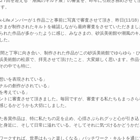
２7回を迎える「潮⾵のキルト展」の審査を、昨年に引続き務めさせて頂きま
します。
さまが制作されたキルトを確認しながら最終審査をさせていただきまし
られた作品が多かったように感じ、みなさまの、砂浜美術館や潮⾵のキ
した。
浜美術館の松原で、拝⾒させて頂けたこと、⼤変嬉しく思います。作品
その中でも特に、
想いを表現されている」
ナルの創作がされている」
を考えている」
ントに審査させて頂きました。毎回ですが、審査する私たちもまっさら
感じるかどうかも⼤切にしました。
た各賞作品は、特に私たちの⾜を⽌め、⼼揺さぶられグッと⼼が引き込
と⾝近に、そして⽇常に溢れている。そしてそれに気づけるかどうかだ
ワークすれば、世界はもっと楽しくなる」パッチワーク・キルトを通じ