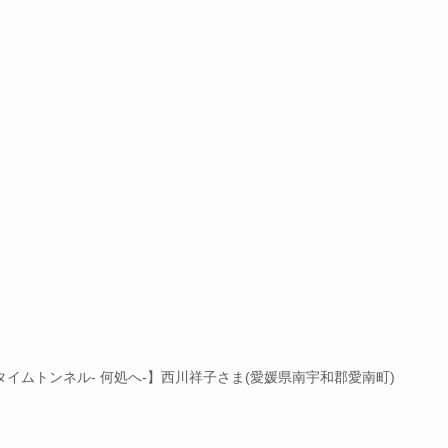
タイムトンネル- 何処へ-】⻄川祥⼦さま(愛媛県南宇和郡愛南町)