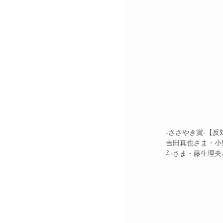
-ささやき賞-【
吉⽥真也さま・⼩
⽃さま・藤⽣理央