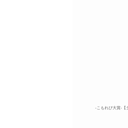
-こもれび⼤賞-【