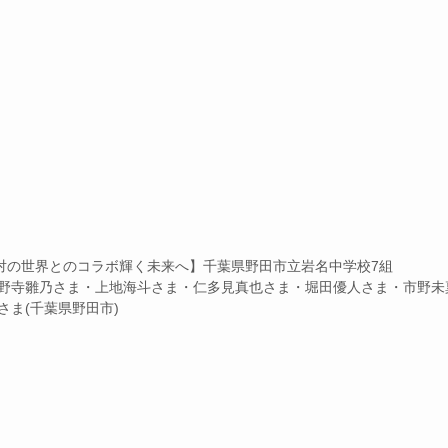
反対の世界とのコラボ輝く未来へ】千葉県野⽥市⽴岩名中学校7組
野寺雛乃さま・上地海⽃さま・仁多⾒真也さま・堀⽥優⼈さま・市野未
さま(千葉県野⽥市)